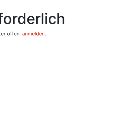
orderlich
zer offen.
anmelden
.