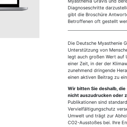
Myasthenia Gravis und dere
Diagnoseschritte darzustel
gibt die Broschüre Antworte
Betroffenen oft gestellt we
Die Deutsche Myasthenie Gese
Unterstützung von Mensche
legt auch großen Wert auf 
einer Zeit, in der der Kli
zunehmend dringende Herau
einen aktiven Beitrag zu ein
Wir bitten Sie deshalb, di
nicht auszudrucken oder zu
Publikationen sind standa
Vervielfältigungschutz ver
Umwelt und trägt zur Abho
CO2-Ausstoßes bei. Ihre Ent