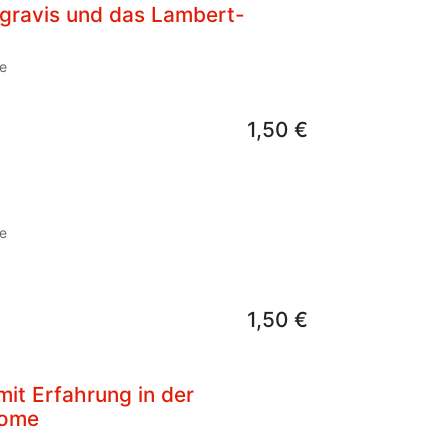
 gravis und das Lambert-
e
1,50
€
e
1,50
€
mit Erfahrung in der
rome